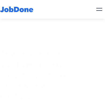
Transformation
von Eventplanung:
Ein Erfolg mit dem
Moon&Stars
Festival